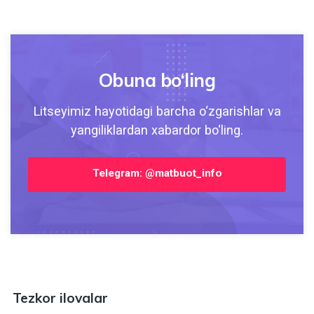
Obuna bo‘ling
Litseyimiz hayotidagi barcha o‘zgarishlar va
yangiliklardan xabardor bo‘ling.
Telegram: @matbuot_info
Tezkor ilovalar