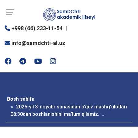
SamDChTI akademik litseyi
+998 (66) 233-11-54
info@samdchti-al.uz
Bosh sahifa
2025-yil 3-noyabr sanasidan o’quv mashg’ulotlari
08:30dan boshlanishini ma’lum qilamiz. ...