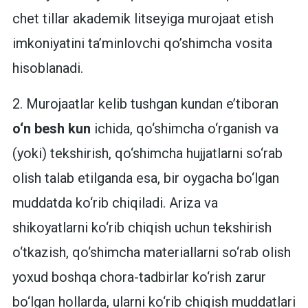
chet tillar akademik litseyiga murojaat etish
imkoniyatini ta’minlovchi qo’shimcha vosita
hisoblanadi.
2. Murojaatlar kelib tushgan kundan e’tiboran
o‘n besh kun
ichida, qo‘shimcha o‘rganish va
(yoki) tekshirish, qo‘shimcha hujjatlarni so‘rab
olish talab etilganda esa, bir oygacha bo‘lgan
muddatda ko‘rib chiqiladi. Ariza va
shikoyatlarni ko‘rib chiqish uchun tekshirish
o‘tkazish, qo‘shimcha materiallarni so‘rab olish
yoxud boshqa chora-tadbirlar ko‘rish zarur
bo‘lgan hollarda, ularni ko‘rib chiqish muddatlari