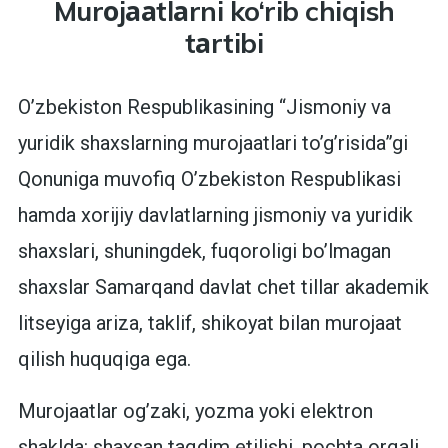
Murоjааtlаrni ko‘rib chiqish
tаrtibi
O’zbekiston Respublikasining “Jismoniy va
yuridik shaxslarning murojaatlari to’g’risida”gi
Qonuniga muvofiq O’zbekiston Respublikasi
hamda xorijiy davlatlarning jismoniy va yuridik
shaxslari, shuningdek, fuqoroligi bo’lmagan
shaxslar Samarqand davlat chet tillar akademik
litseyiga ariza, taklif, shikoyat bilan murojaat
qilish huquqiga ega.
Murojaatlar og’zaki, yozma yoki elektron
shaklda: shaxsan taqdim etilishi, pochta orqali