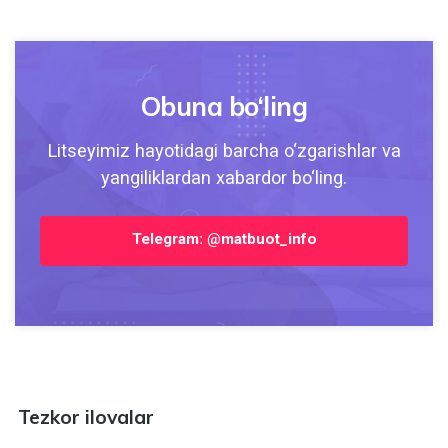
Obuna bo‘ling
Litseyimiz hayotidagi barcha o‘zgarishlar va
yangiliklardan xabardor bo‘ling.
Telegram: @matbuot_info
Tezkor ilovalar