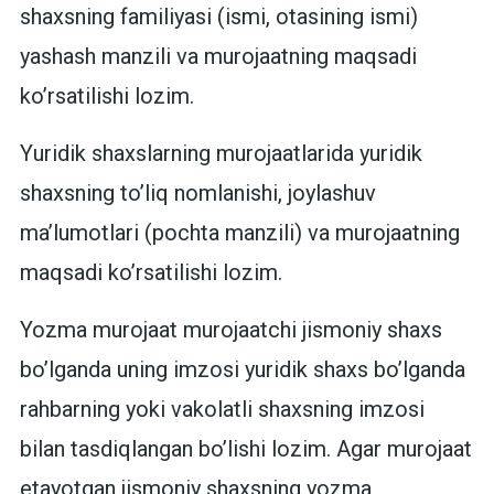
shaxsning familiyasi (ismi, otasining ismi)
yashash manzili va murojaatning maqsadi
ko’rsatilishi lozim.
Yuridik shaxslarning murojaatlarida yuridik
shaxsning to’liq nomlanishi, joylashuv
ma’lumotlari (pochta manzili) va murojaatning
maqsadi ko’rsatilishi lozim.
Yozma murojaat murojaatchi jismoniy shaxs
bo’lganda uning imzosi yuridik shaxs bo’lganda
rahbarning yoki vakolatli shaxsning imzosi
bilan tasdiqlangan bo’lishi lozim. Agar murojaat
etayotgan jismoniy shaxsning yozma