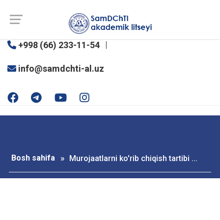
SamDChTI akademik litseyi
+998 (66) 233-11-54
info@samdchti-al.uz
Bosh sahifa
Murojaatlarni ko'rib chiqish tartibi ...