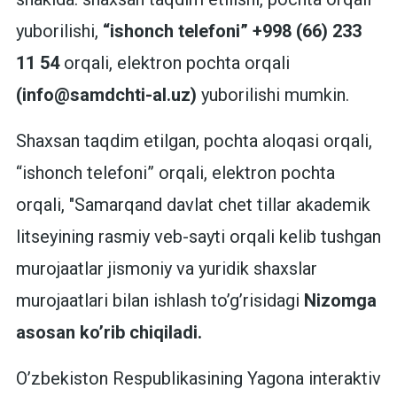
yuborilishi,
“ishonch telefoni” +998 (66) 233
11 54
orqali, elektron pochta orqali
(info@samdchti-al.uz)
yuborilishi mumkin.
Shaxsan taqdim etilgan, pochta aloqasi orqali,
“ishonch telefoni” orqali, elektron pochta
orqali, "Samarqand davlat chet tillar akademik
litseyining rasmiy veb-sayti orqali kelib tushgan
murojaatlar jismoniy va yuridik shaxslar
murojaatlari bilan ishlash to’g’risidagi
Nizomga
asosan ko’rib chiqiladi.
O’zbekiston Respublikasining Yagona interaktiv